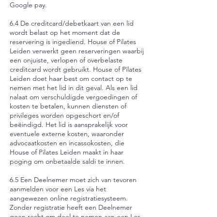
Google pay.
6.4 De creditcard/debetkaart van een lid
wordt belast op het moment dat de
reservering is ingediend. House of Pilates
Leiden verwerkt geen reserveringen waarbij
een onjuiste, verlopen of overbelaste
creditcard wordt gebruikt. House of Pilates
Leiden doet haar best om contact op te
nemen met het lid in dit geval. Als een lid
nalaat om verschuldigde vergoedingen of
kosten te betalen, kunnen diensten of
privileges worden opgeschort en/of
beëindigd. Het lid is aansprakelijk voor
eventuele externe kosten, waaronder
advocaatkosten en incassokosten, die
House of Pilates Leiden maakt in haar
poging om onbetaalde saldi te innen.
6.5 Een Deelnemer moet zich van tevoren
aanmelden voor een Les via het
aangewezen online registratiesysteem.
Zonder registratie heeft een Deelnemer
geen recht om deel te nemen aan een Les.