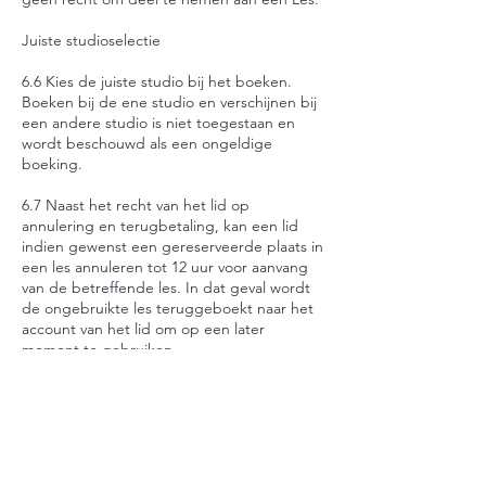
Juiste studioselectie
6.6 Kies de juiste studio bij het boeken.
Boeken bij de ene studio en verschijnen bij
een andere studio is niet toegestaan en
wordt beschouwd als een ongeldige
boeking.
6.7 Naast het recht van het lid op
annulering en terugbetaling, kan een lid
indien gewenst een gereserveerde plaats in
een les annuleren tot 12 uur voor aanvang
van de betreffende les. In dat geval wordt
de ongebruikte les teruggeboekt naar het
account van het lid om op een later
moment te gebruiken.
Op tijd
6.8 Kom op tijd, deelname na het begin van
de les is niet toegestaan. Houd er rekening
mee dat te laat komen leidt tot verlies van je