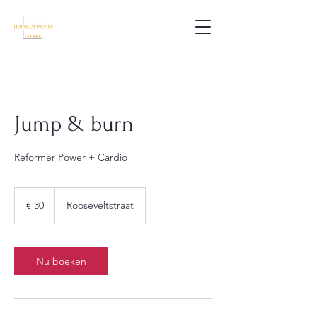
Jump & burn
Reformer Power + Cardio
30
euro
€ 30
Rooseveltstraat
Nu boeken